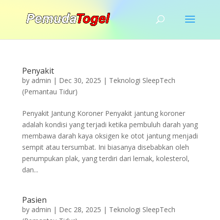
Penyakit
by
admin
|
Dec 30, 2025
|
Teknologi SleepTech
(Pemantau Tidur)
Penyakit Jantung Koroner Penyakit jantung koroner
adalah kondisi yang terjadi ketika pembuluh darah yang
membawa darah kaya oksigen ke otot jantung menjadi
sempit atau tersumbat. Ini biasanya disebabkan oleh
penumpukan plak, yang terdiri dari lemak, kolesterol,
dan...
Pasien
by
admin
|
Dec 28, 2025
|
Teknologi SleepTech