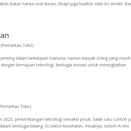
itas bukan hanya soal durasi, tetapi juga kualitas tidur itu sendiri. B
pan
 (Pemantau Tidur)
an penting dalam kehidupan manusia, namun banyak orang yang masih
ng dengan kemajuan teknologi, berbagai inovasi untuk meningkatkan
(Pemantau Tidur)
n 2025, perkembangan teknologi semakin pesat. Salah satu contoh 
lam berbagai bidang. Di sektor kesehatan, misalnya, sistem AI kini