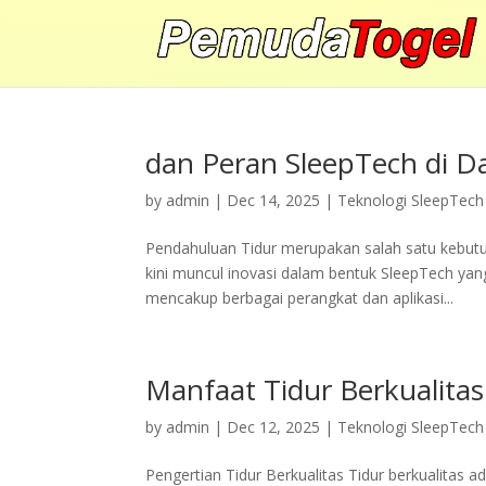
dan Peran SleepTech di 
by
admin
|
Dec 14, 2025
|
Teknologi SleepTech
Pendahuluan Tidur merupakan salah satu kebut
kini muncul inovasi dalam bentuk SleepTech yan
mencakup berbagai perangkat dan aplikasi...
Manfaat Tidur Berkualitas
by
admin
|
Dec 12, 2025
|
Teknologi SleepTech
Pengertian Tidur Berkualitas Tidur berkualitas 