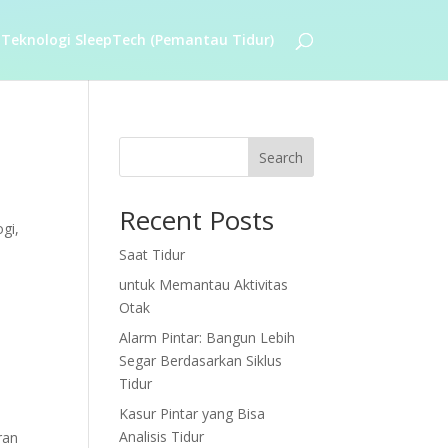
Teknologi SleepTech (Pemantau Tidur)
Search
Recent Posts
gi,
Saat Tidur
untuk Memantau Aktivitas
Otak
Alarm Pintar: Bangun Lebih
Segar Berdasarkan Siklus
Tidur
Kasur Pintar yang Bisa
Analisis Tidur
ran