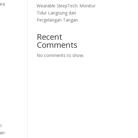
ara
Wearable SleepTech: Monitor
Tidur Langsung dari
Pergelangan Tangan
Recent
Comments
No comments to show.
i
dan