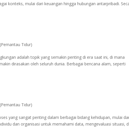
bagai konteks, mulai dari keuangan hingga hubungan antarpribadi. Sec
 (Pemantau Tidur)
kungan adalah topik yang semakin penting di era saat ini, di mana
akin dirasakan oleh seluruh dunia. Berbagai bencana alam, seperti
 (Pemantau Tidur)
ses yang sangat penting dalam berbagai bidang kehidupan, mulai dar
 individu dan organisasi untuk memahami data, mengevaluasi situasi, 