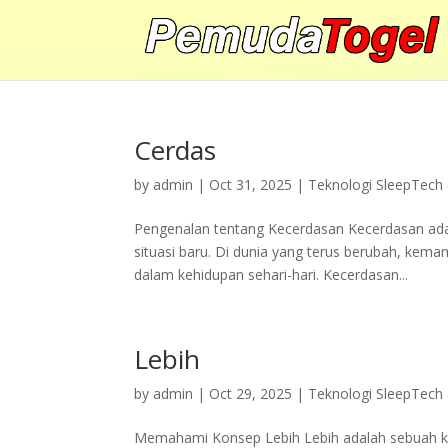
Cerdas
by
admin
|
Oct 31, 2025
|
Teknologi SleepTech
Pengenalan tentang Kecerdasan Kecerdasan ad
situasi baru. Di dunia yang terus berubah, kem
dalam kehidupan sehari-hari. Kecerdasan...
Lebih
by
admin
|
Oct 29, 2025
|
Teknologi SleepTech
Memahami Konsep Lebih Lebih adalah sebuah kon