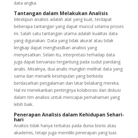
data angka.
Tantangan dalam Melakukan Analisis
Meskipun analisis adalah alat yang kuat, terdapat
beberapa tantangan yang dapat muncul selama proses
ini. Salah satu tantangan utama adalah kualitas data
yang digunakan. Data yang tidak akurat atau tidak
lengkap dapat menghasilkan analisis yang
menyesatkan. Selain itu, interpretasi terhadap data
juga dapat bervariasi tergantung pada sudut pandang
analis. Misalnya, dua analis mungkin melihat data yang
sama dan menarik kesimpulan yang berbeda
berdasarkan pengalaman dan latar belakang mereka.
Hal ini menekankan pentingnya kolaborasi dan diskusi
dalam tim analisis untuk mencapai pemahaman yang
lebih baik.
Penerapan Analisis dalam Kehidupan Sehari-
hari
Analisis tidak hanya terbatas pada dunia bisnis atau
akademis, tetapi juga memiliki penerapan yang luas