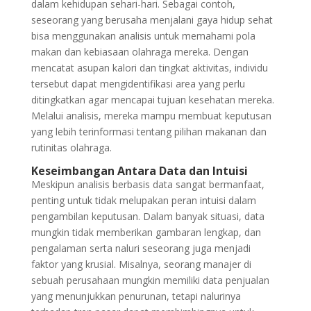
dalam kehidupan sehari-hari. Sebagai contoh,
seseorang yang berusaha menjalani gaya hidup sehat
bisa menggunakan analisis untuk memahami pola
makan dan kebiasaan olahraga mereka. Dengan
mencatat asupan kalori dan tingkat aktivitas, individu
tersebut dapat mengidentifikasi area yang perlu
ditingkatkan agar mencapai tujuan kesehatan mereka.
Melalui analisis, mereka mampu membuat keputusan
yang lebih terinformasi tentang pilihan makanan dan
rutinitas olahraga.
Keseimbangan Antara Data dan Intuisi
Meskipun analisis berbasis data sangat bermanfaat,
penting untuk tidak melupakan peran intuisi dalam
pengambilan keputusan. Dalam banyak situasi, data
mungkin tidak memberikan gambaran lengkap, dan
pengalaman serta naluri seseorang juga menjadi
faktor yang krusial. Misalnya, seorang manajer di
sebuah perusahaan mungkin memiliki data penjualan
yang menunjukkan penurunan, tetapi nalurinya