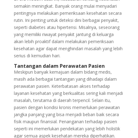
semakin meningkat. Banyak orang mulai menyadari
pentingnya melakukan pemeriksaan kesehatan secara
rutin. Ini penting untuk deteksi dini berbagai penyakit,
seperti diabetes atau hipertensi. Misalnya, seseorang
yang memiliki riwayat penyakit jantung di keluarga
akan lebih proaktif dalam melakukan pemeriksaan
kesehatan agar dapat menghindari masalah yang lebih
serius di kemudian hari.
Tantangan dalam Perawatan Pasien
Meskipun banyak kemajuan dalam bidang medis,
masih ada berbagai tantangan yang dihadapi dalam
perawatan pasien. Keterbatasan akses terhadap
layanan kesehatan yang berkualitas sering kali menjadi
masalah, terutama di daerah terpencil. Selain itu,
pasien dengan kondisi kronis memerlukan perawatan
jangka panjang yang bisa menjadi beban baik secara
fisik maupun finansial. Penanganan terhadap pasien
seperti ini memerlukan pendekatan yang lebih holistik
agar semua aspek kesehatan mereka diperhatikan.