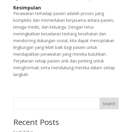
Kesimpulan
Perawatan terhadap pasien adalah proses yang
kompleks dan memerlukan kerjasama antara pasien,
tenaga medis, dan keluarga. Dengan terus
meningkatkan kesadaran tentang kesehatan dan
mendorong dukungan sosial, kita dapat menciptakan
lingkungan yang lebih baik bagi pasien untuk
mendapatkan perawatan yang mereka butuhkan.
Perjalanan setiap pasien unik dan penting untuk
menghormati serta mendukung mereka dalam setiap
langkah.
Search
Recent Posts