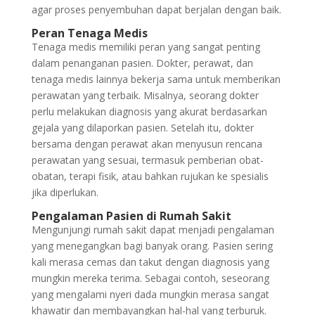
agar proses penyembuhan dapat berjalan dengan baik.
Peran Tenaga Medis
Tenaga medis memiliki peran yang sangat penting
dalam penanganan pasien. Dokter, perawat, dan
tenaga medis lainnya bekerja sama untuk memberikan
perawatan yang terbaik. Misalnya, seorang dokter
perlu melakukan diagnosis yang akurat berdasarkan
gejala yang dilaporkan pasien. Setelah itu, dokter
bersama dengan perawat akan menyusun rencana
perawatan yang sesuai, termasuk pemberian obat-
obatan, terapi fisik, atau bahkan rujukan ke spesialis
jika diperlukan.
Pengalaman Pasien di Rumah Sakit
Mengunjungi rumah sakit dapat menjadi pengalaman
yang menegangkan bagi banyak orang. Pasien sering
kali merasa cemas dan takut dengan diagnosis yang
mungkin mereka terima. Sebagai contoh, seseorang
yang mengalami nyeri dada mungkin merasa sangat
khawatir dan membayangkan hal-hal yang terburuk.