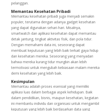
pelanggan.
Memantau Kesehatan Pribadi
Memantau kesehatan pribadi juga menjadi semakin
populer, terutama dengan adanya gadget kesehatan
yang dapat digunakan sehari-hari. Misalnya,
smartwatch dan aplikasi kesehatan dapat memantau
detak jantung, tingkat aktivitas fisik, dan pola tidur.
Dengan memahami data ini, seseorang dapat
membuat keputusan yang lebih baik terkait gaya hidup
dan kesehatan mereka. Seseorang yang menyadari
bahwa mereka kurang tidur mungkin akan lebih
termotivasi untuk mengubah kebiasaan malam mereka
demi kesehatan yang lebih baik.
Kesimpulan
Memantau adalah proses esensial yang memiliki
aplikasi luas dalam berbagai aspek kehidupan. Baik
dalam pendidikan, bisnis, maupun kesehatan, kegiatan
ini membantu individu dan organisasi untuk mengambil
keputusan yang lebih baik berdasarkan data yang