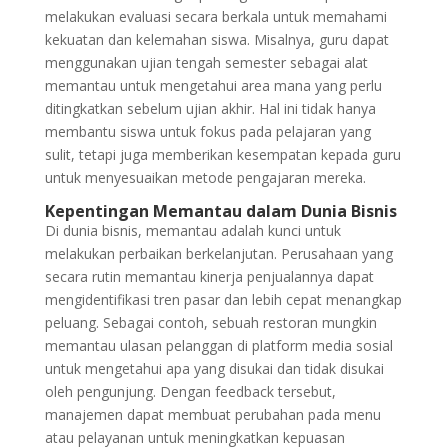
melakukan evaluasi secara berkala untuk memahami
kekuatan dan kelemahan siswa. Misalnya, guru dapat
menggunakan ujian tengah semester sebagai alat
memantau untuk mengetahui area mana yang perlu
ditingkatkan sebelum ujian akhir. Hal ini tidak hanya
membantu siswa untuk fokus pada pelajaran yang
sulit, tetapi juga memberikan kesempatan kepada guru
untuk menyesuaikan metode pengajaran mereka.
Kepentingan Memantau dalam Dunia Bisnis
Di dunia bisnis, memantau adalah kunci untuk
melakukan perbaikan berkelanjutan. Perusahaan yang
secara rutin memantau kinerja penjualannya dapat
mengidentifikasi tren pasar dan lebih cepat menangkap
peluang. Sebagai contoh, sebuah restoran mungkin
memantau ulasan pelanggan di platform media sosial
untuk mengetahui apa yang disukai dan tidak disukai
oleh pengunjung. Dengan feedback tersebut,
manajemen dapat membuat perubahan pada menu
atau pelayanan untuk meningkatkan kepuasan