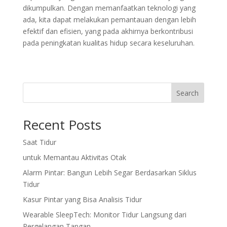
dikumpulkan. Dengan memanfaatkan teknologi yang
ada, kita dapat melakukan pemantauan dengan lebih
efektif dan efisien, yang pada akhirnya berkontribusi
pada peningkatan kualitas hidup secara keseluruhan.
Search
Recent Posts
Saat Tidur
untuk Memantau Aktivitas Otak
Alarm Pintar: Bangun Lebih Segar Berdasarkan Siklus
Tidur
Kasur Pintar yang Bisa Analisis Tidur
Wearable SleepTech: Monitor Tidur Langsung dari
Pergelangan Tangan