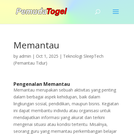
Memantau
by
admin
|
Oct 1, 2025
|
Teknologi SleepTech
(Pemantau Tidur)
Pengenalan Memantau
Memantau merupakan sebuah aktivitas yang penting
dalam berbagai aspek kehidupan, baik dalam
lingkungan sosial, pendidikan, maupun bisnis. Kegiatan
ini dapat membantu individu atau organisasi untuk
mendapatkan informasi yang akurat dan terkini
mengenai situasi atau kondisi tertentu. Misalnya,
seorang guru yang memantau perkembangan belajar