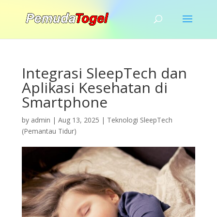
Integrasi SleepTech dan
Aplikasi Kesehatan di
Smartphone
by
admin
|
Aug 13, 2025
|
Teknologi SleepTech
(Pemantau Tidur)