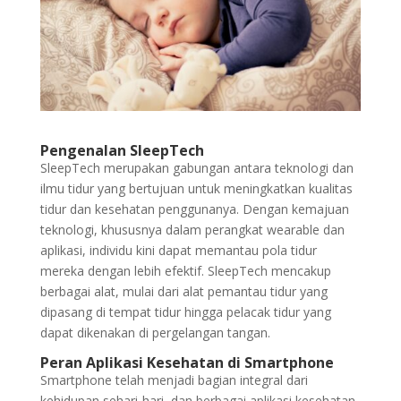
Pengenalan SleepTech
SleepTech merupakan gabungan antara teknologi dan
ilmu tidur yang bertujuan untuk meningkatkan kualitas
tidur dan kesehatan penggunanya. Dengan kemajuan
teknologi, khususnya dalam perangkat wearable dan
aplikasi, individu kini dapat memantau pola tidur
mereka dengan lebih efektif. SleepTech mencakup
berbagai alat, mulai dari alat pemantau tidur yang
dipasang di tempat tidur hingga pelacak tidur yang
dapat dikenakan di pergelangan tangan.
Peran Aplikasi Kesehatan di Smartphone
Smartphone telah menjadi bagian integral dari
kehidupan sehari-hari, dan berbagai aplikasi kesehatan