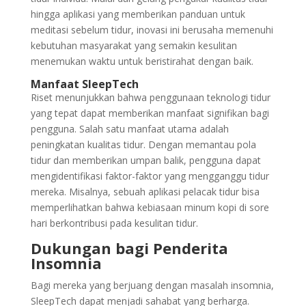
hingga aplikasi yang memberikan panduan untuk
meditasi sebelum tidur, inovasi ini berusaha memenuhi
kebutuhan masyarakat yang semakin kesulitan
menemukan waktu untuk beristirahat dengan baik.
Manfaat SleepTech
Riset menunjukkan bahwa penggunaan teknologi tidur
yang tepat dapat memberikan manfaat signifikan bagi
pengguna. Salah satu manfaat utama adalah
peningkatan kualitas tidur. Dengan memantau pola
tidur dan memberikan umpan balik, pengguna dapat
mengidentifikasi faktor-faktor yang mengganggu tidur
mereka. Misalnya, sebuah aplikasi pelacak tidur bisa
memperlihatkan bahwa kebiasaan minum kopi di sore
hari berkontribusi pada kesulitan tidur.
Dukungan bagi Penderita
Insomnia
Bagi mereka yang berjuang dengan masalah insomnia,
SleepTech dapat menjadi sahabat yang berharga.