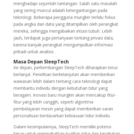
menghadapi sejumlah tantangan. Salah satu masalah
yang sering muncul adalah ketergantungan pada
teknologi. Beberapa pengguna mungkin terlalu fokus
pada angka dan data yang ditampilkan oleh perangkat
mereka, sehingga mengabaikan intuisi tubuh. Lebih
jauh, terdapat juga pertanyaan tentang privasi data,
karena banyak perangkat mengumpulkan informasi
pribadi untuk analisis.
Masa Depan SleepTech
Ke depan, perkembangan SleepTech diharapkan terus
berlanjut. Penelitian berkelanjutan akan memberikan
wawasan lebih dalam tentang cara teknologi dapat
membantu individu dengan kebutuhan tidur yang
beragam. Inovasi baru mungkin akan mencakup fitur-
fitur yang lebih canggih, seperti algoritma
pembelajaran mesin yang dapat memberikan saran
personalisasi berdasarkan kebiasaan tidur individu.
Dalam kesimpulannya, SleepTech memiliki potensi
besar untuk meningkatkan kualitas tidur dan kesehatan